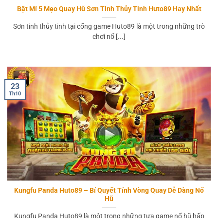
Bật Mí 5 Mẹo Quay Hũ Sơn Tinh Thủy Tinh Huto89 Hay Nhất
Sơn tinh thủy tinh tại cổng game Huto89 là một trong những trò
chơi nổ [...]
23
Th10
Kungfu Panda Huto89 – Bí Quyết Tính Vòng Quay Dễ Dàng Nổ
Hũ
Kungfu Panda Huto89 là một trong những tựa game nổ hũ hấp