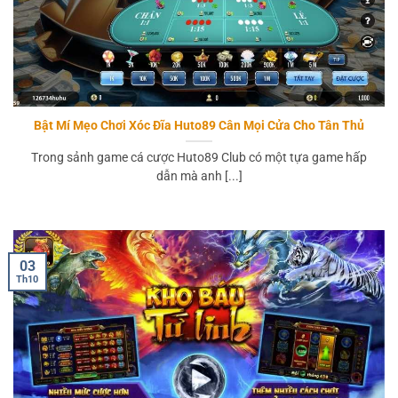
Bật Mí Mẹo Chơi Xóc Đĩa Huto89 Cân Mọi Cửa Cho Tân Thủ
Trong sảnh game cá cược Huto89 Club có một tựa game hấp
dẫn mà anh [...]
03
Th10