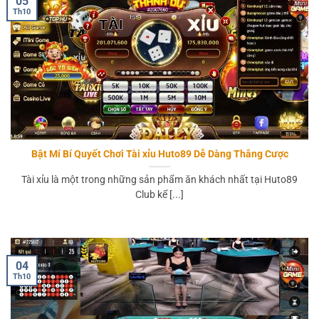
05
Th10
Bật Mí Bí Quyết Chơi Tài xỉu Huto89 Dễ Dàng Thắng Cược
Tài xỉu là một trong những sản phẩm ăn khách nhất tại Huto89
Club kể [...]
04
Th10