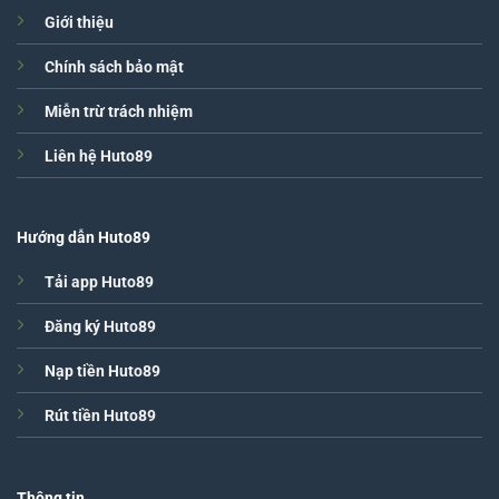
Giới thiệu
Chính sách bảo mật
Miễn trừ trách nhiệm
Liên hệ Huto89
Hướng dẫn Huto89
Tải app Huto89
Đăng ký Huto89
Nạp tiền Huto89
Rút tiền Huto89
Thông tin