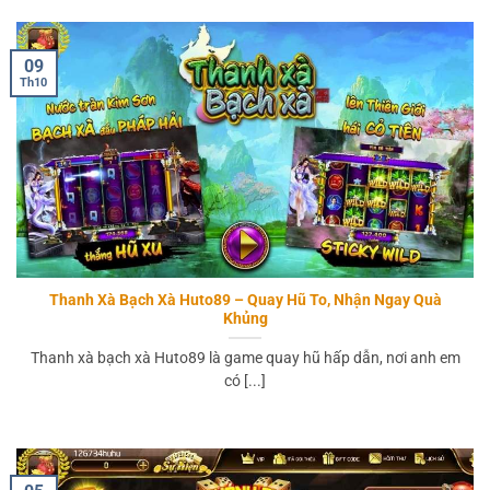
09
Th10
Thanh Xà Bạch Xà Huto89 – Quay Hũ To, Nhận Ngay Quà
Khủng
Thanh xà bạch xà Huto89 là game quay hũ hấp dẫn, nơi anh em
có [...]