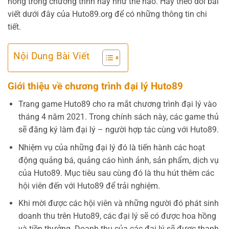
hồng trong chương trình này như thế nào. Hãy theo dõi bài
viết dưới đây của Huto89.org để có những thông tin chi
tiết.
Nội Dung Bài Viết
Giới thiệu về chương trình đại lý Huto89
Trang game Huto89 cho ra mắt chương trình đại lý vào
tháng 4 năm 2021. Trong chính sách này, các game thủ
sẽ đăng ký làm đại lý – người hợp tác cùng với Huto89.
Nhiệm vụ của những đại lý đó là tiến hành các hoạt
động quảng bá, quảng cáo hình ảnh, sản phẩm, dịch vụ
của Huto89. Mục tiêu sau cùng đó là thu hút thêm các
hội viên đến với Huto89 để trải nghiệm.
Khi mời được các hội viên và những người đó phát sinh
doanh thu trên Huto89, các đại lý sẽ có được hoa hồng
và tiền thưởng. Doanh thu của các đại lý sẽ được thanh