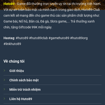
Huto89
- Game đổi thưởng trực tuyến uy tín tại thị trường Việt Nam.
Với sự an toàn bảo mật và minh bạch trong giao dịch, Huto89 Club
cam kết sẽ mang đến cho game thủ các sản phẩm chất lượng như:
Game bài, Nổ hũ, Bắn cá, Đá gà, Slots game,... Trả thưởng xanh
chín, tặng Giftcode 99K mỗi ngày.
Hastag
: #huto89 #huto89club #gamehuto89 #huto89org
#linkhuto89
Về chúng tôi
Giới thiệu
Chính sách bảo mật
Miễn trừ trách nhiệm
Liên hệ Huto89